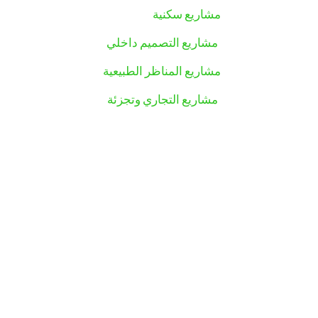
مشاريع سكنية
مشاريع ال
تصميم داخلي
مشاريع
المناظر الطبيعية
a2.jpg
مشاريع ال
تجاري وتجزئة
مشاريع
صناعية
المشاريع الحكومية والمدنية
ابقوا متابعين:
02621 8500
Intercity Engineering Consultancy LLC
info@icec.ae